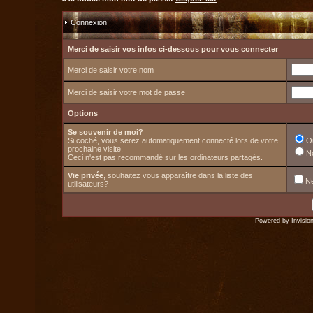
Connexion
Merci de saisir vos infos ci-dessous pour vous connecter
Merci de saisir votre nom
Merci de saisir votre mot de passe
Options
Se souvenir de moi?
Si coché, vous serez automatiquement connecté lors de votre
O
prochaine visite.
N
Ceci n'est pas recommandé sur les ordinateurs partagés.
Vie privée
, souhaitez vous apparaître dans la liste des
Ne
utilisateurs?
Powered by
Invisio