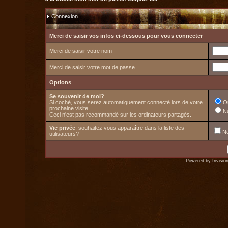
Connexion
Merci de saisir vos infos ci-dessous pour vous connecter
Merci de saisir votre nom
Merci de saisir votre mot de passe
Options
Se souvenir de moi?
Si coché, vous serez automatiquement connecté lors de votre
O
prochaine visite.
N
Ceci n'est pas recommandé sur les ordinateurs partagés.
Vie privée
, souhaitez vous apparaître dans la liste des
Ne
utilisateurs?
Powered by
Invisio