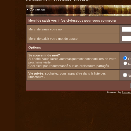
Connexion
Merci de saisir vos infos ci-dessous pour vous connecter
Merci de saisir votre nom
Merci de saisir votre mot de passe
Options
Se souvenir de moi?
Si coché, vous serez automatiquement connecté lors de votre
O
prochaine visite.
N
Ceci n'est pas recommandé sur les ordinateurs partagés.
Vie privée
, souhaitez vous apparaître dans la liste des
Ne
utilisateurs?
Powered by
Invisio