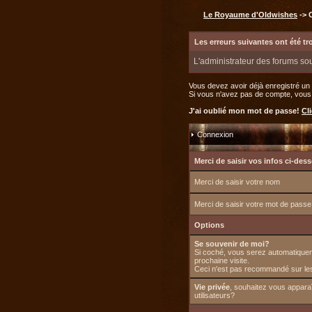
Le Royaume d'Oldwishes
-> 
Les erreurs suivantes ont été t
L'administrateur des forums so
Vous devez avoir déjà enregistré un
Si vous n'avez pas de compte, vous po
J'ai oublié mon mot de passe!
Cli
Connexion
Merci de saisir vos infos ci-de
Merci de saisir votre nom
Merci de saisir votre mot de passe
Options
Se souvenir de moi?
Si coché, vous serez automatiquem
prochaine visite.
Ceci n'est pas recommandé sur les
Vie privée
, souhaitez vous apparaî
utilisateurs?