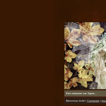
S'en retourner sur Ygora...
Bienvenue invité (
Connexion
|
Insc