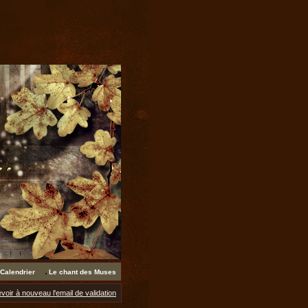
Calendrier
Le chant des Muses
voir à nouveau l'email de validation