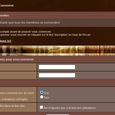
Connexion
rouvées:
uhaite que tous les membres se connectent
 compte avant de pouvoir vous connecter.
uvez vous inscrire en cliquant sur le lien 'inscription' en haut de l'écran
quez ici!
ssous pour vous connecter
ent connecté lors de votre
Oui
Non
 ordinateurs partagés.
tre dans la liste des
Ne m'ajoutez pas à la liste des utilisateurs