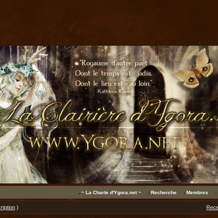
~ La Charte d'Ygora.net ~
Recherche
Membres
ription
)
Rece