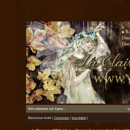
S'en retourner sur Ygora...
~ L
Bienvenue invité (
Connexion
|
Inscription
)