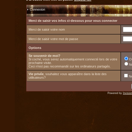
Connexion
Merci de saisir vos infos ci-dessous pour vous connecter
Merci de saisir votre nom
Merci de saisir votre mot de passe
Options
Se souvenir de moi?
Si coché, vous serez automatiquement connecté lors de votre
O
prochaine visite.
N
Ceci n'est pas recommandé sur les ordinateurs partagés.
Vie privée
, souhaitez vous apparaître dans la liste des
Ne
utilisateurs?
Powered by
Invisio