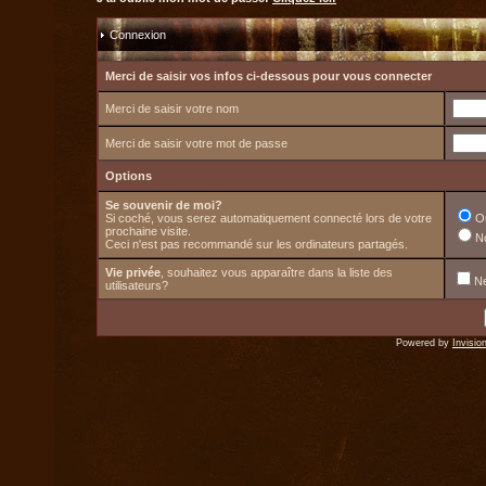
Connexion
Merci de saisir vos infos ci-dessous pour vous connecter
Merci de saisir votre nom
Merci de saisir votre mot de passe
Options
Se souvenir de moi?
Si coché, vous serez automatiquement connecté lors de votre
O
prochaine visite.
N
Ceci n'est pas recommandé sur les ordinateurs partagés.
Vie privée
, souhaitez vous apparaître dans la liste des
Ne
utilisateurs?
Powered by
Invisio