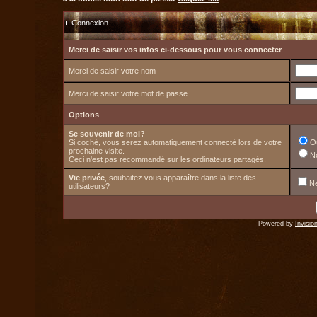
Connexion
Merci de saisir vos infos ci-dessous pour vous connecter
Merci de saisir votre nom
Merci de saisir votre mot de passe
Options
Se souvenir de moi?
Si coché, vous serez automatiquement connecté lors de votre
O
prochaine visite.
N
Ceci n'est pas recommandé sur les ordinateurs partagés.
Vie privée
, souhaitez vous apparaître dans la liste des
Ne
utilisateurs?
Powered by
Invisio