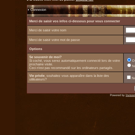
Connexion
Merci de saisir vos infos ci-dessous pour vous connecter
Merci de saisir votre nom
Merci de saisir votre mot de passe
Options
Se souvenir de moi?
Si coché, vous serez automatiquement connecté lors de votre
O
prochaine visite.
N
Ceci n'est pas recommandé sur les ordinateurs partagés.
Vie privée
, souhaitez vous apparaître dans la liste des
Ne
utilisateurs?
Powered by
Invisio