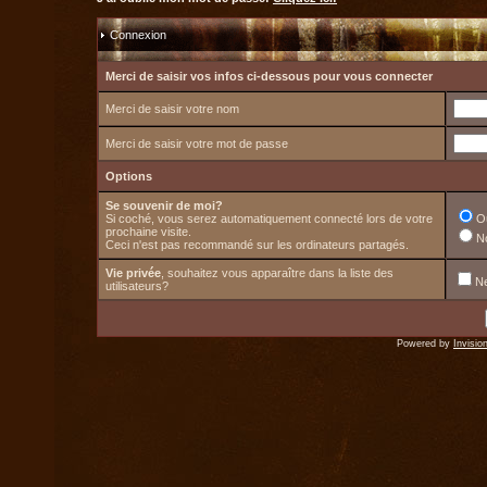
Connexion
Merci de saisir vos infos ci-dessous pour vous connecter
Merci de saisir votre nom
Merci de saisir votre mot de passe
Options
Se souvenir de moi?
Si coché, vous serez automatiquement connecté lors de votre
O
prochaine visite.
N
Ceci n'est pas recommandé sur les ordinateurs partagés.
Vie privée
, souhaitez vous apparaître dans la liste des
Ne
utilisateurs?
Powered by
Invisio