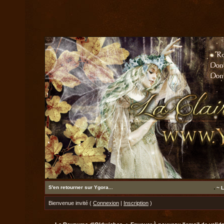
S'en retourner sur Ygora...
~ L
Bienvenue invité (
Connexion
|
Inscription
)