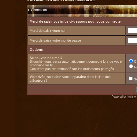
Connexion
Merci de saisir vos infos ci-dessous pour vous connecter
Merci de saisir votre nom
Merci de saisir votre mot de passe
Options
Se souvenir de moi?
Si coché, vous serez automatiquement connecté lors de votre
O
prochaine visite.
N
Ceci n'est pas recommandé sur les ordinateurs partagés.
Vie privée
, souhaitez vous apparaître dans la liste des
Ne
utilisateurs?
Powered by
Invisio